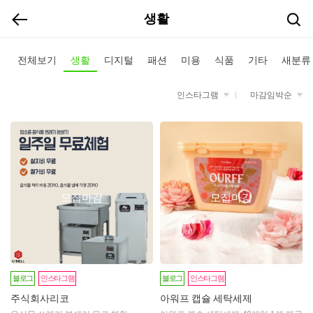
생활
전체보기
생활
디지털
패션
미용
식품
기타
새분류
인스타그램
마감임박순
모집마감
모집마감
블로그
인스타그램
블로그
인스타그램
주식회사리코
아워프 캡슐 세탁세제