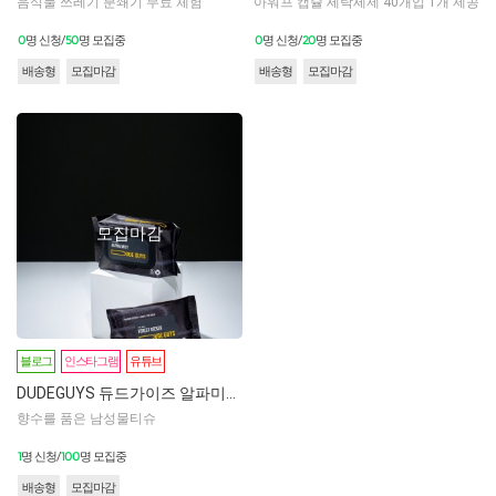
음식물 쓰레기 분쇄기 무료 체험
아워프 캡슐 세탁세제 40개입 1개 제공
0
50
0
20
명 신청/
명 모집중
명 신청/
명 모집중
배송형
모집마감
배송형
모집마감
모집마감
블로그
인스타그램
유튜브
DUDEGUYS 듀드가이즈 알파미스트물티슈
향수를 품은 남성물티슈
1
100
명 신청/
명 모집중
배송형
모집마감