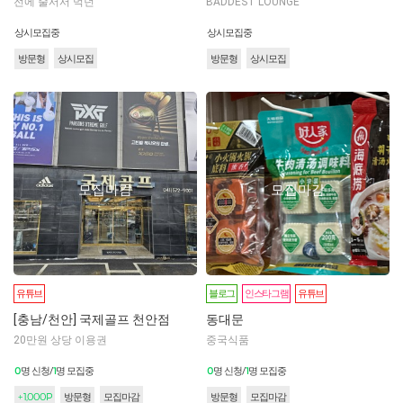
전에 줄서서 먹던
BADDEST LOUNGE
상시모집중
상시모집중
상시모집
상시모집
방문형
방문형
모집마감
모집마감
유튜브
블로그
인스타그램
유튜브
[충남/천안] 국제골프 천안점
동대문
20만원 상당 이용권
중국식품
0
1
0
1
명 신청/
명 모집중
명 신청/
명 모집중
+ 1,000P
모집마감
모집마감
방문형
방문형