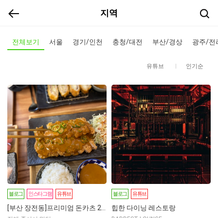
지역
전체보기
서울
경기/인천
충청/대전
부산/경상
광주/전
유튜브
인기순
블로그
인스타그램
유튜브
블로그
유튜브
[부산 장전동]프리미엄 돈카츠 2인 식사권
힙한 다이닝 레스토랑