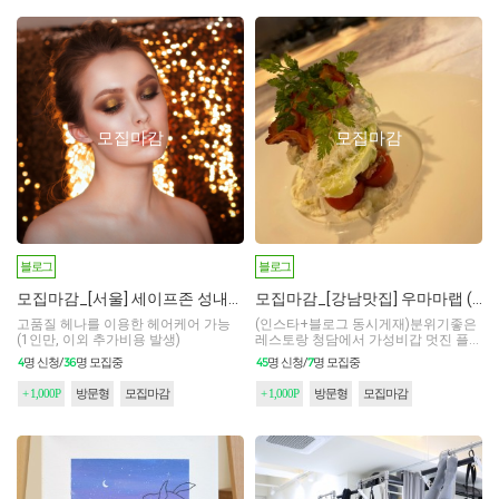
모집마감
모집마감
블로그
블로그
모집마감_[서울] 세이프존 성내1호점
모집마감_[강남맛집] 우마마랩 (2호점)(블로그 인플루언서만 모집)
고품질 헤나를 이용한 헤어케어 가능
(인스타+블로그 동시게재)분위기좋은
(1인만, 이외 추가비용 발생)
레스토랑 청담에서 가성비갑 멋진 플레
이팅
4
36
45
7
명 신청/
명 모집중
명 신청/
명 모집중
+ 1,000P
방문형
모집마감
+ 1,000P
방문형
모집마감