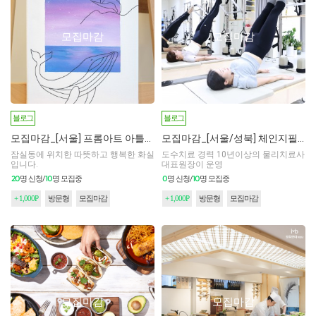
모집마감
모집마감
블로그
블로그
모집마감_[서울] 프롬아트 아틀리에
모집마감_[서울/성북] 체인지필라테스 성신여대점
잠실동에 위치한 따뜻하고 행복한 화실
도수치료 경력 10년이상의 물리치료사
입니다.
대표원장이 운영
20
10
0
10
명 신청/
명 모집중
명 신청/
명 모집중
+ 1,000P
방문형
모집마감
+ 1,000P
방문형
모집마감
모집마감
모집마감