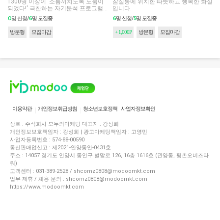
1300명 이상이 '소름끼치도록 도움이
잠실동에 위치한 따뜻하고 행복한 화실
되었다!' 극찬하는 자기분석 프로그램
입니다.
에 참여해 보세요!
0
6
6
5
명 신청/
명 모집중
명 신청/
명 모집중
방문형
모집마감
+ 1,000P
방문형
모집마감
이용약관
개인정보취급방침
청소년보호정책
사업자정보확인
상호 : 주식회사 모두의마케팅 대표자 : 강성희
개인정보보호책임자 : 강성희 | 광고마케팅책임자 : 고영민
사업자등록번호 : 574-88-00590
통신판매업신고 : 제2021-안양동안-0431호
주소 : 14057 경기도 안양시 동안구 벌말로 126, 16층 1616호 (관양동, 평촌오비즈타
워)
고객센터 : 031-389-2528 / shcomz0808@modoomkt.com
업무 제휴 / 채용 문의 : shcomz0808@modoomkt.com
https://www.modoomkt.com