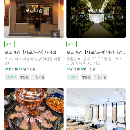
모집마감
모집마감
블로그
블로그
모집마감_[서울/동작] 사이집
모집마감_[서울/노원] 비엔티컨벤션
소고기와 하이볼의 만남! (4만원 이용
체험금액 : 금액 : 70,000원 원고료 지
권)
급 및 식사 3~4인 제공
79
100
42
10
명 신청/
명 모집중
명 신청/
명 모집중
+ 1,000P
방문형
모집마감
+ 1,000P
방문형
모집마감
모집마감
모집마감