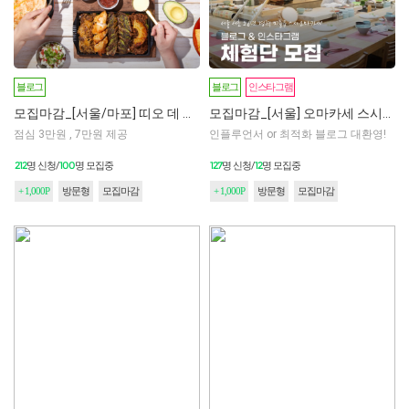
블로그
블로그
인스타그램
모집마감_[서울/마포] 띠오 데 산타바바라 합정점
모집마감_[서울] 오마카세 스시카이 체험단모집
점심 3만원 , 7만원 제공
인플루언서 or 최적화 블로그 대환영!
212
100
127
12
명 신청/
명 모집중
명 신청/
명 모집중
+ 1,000P
방문형
모집마감
+ 1,000P
방문형
모집마감
모집마감
모집마감