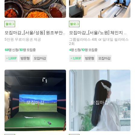
블로그
블로그
모집마감_[서울/성동] 원조부안집 왕십리역점
모집마감_[서울/노원] 체인지 필라테스
5만원 무료이용권 제공
그룹필라테스 4회 or 일대일 필라테스
2회
68
30
4
10
명 신청/
명 모집중
명 신청/
명 모집중
+ 1,000P
방문형
모집마감
+ 1,000P
방문형
모집마감
모집마감
모집마감