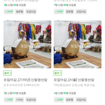
자1인 외 명당추가비용발생)
모두가능 (2인 이상일경우, 1인제외 비
용발생)
3
36
7
36
명 신청/
명 모집중
명 신청/
명 모집중
+ 1,000P
방문형
모집마감
+ 1,000P
방문형
모집마감
모집마감
모집마감
블로그
블로그
모집마감_[기자단] 신림영선암
모집마감_[서울] 신림영선암
모두모여포인트 5,000포인트
10만원상당의 모든신점 제공가능.
1
60
4
36
명 신청/
명 모집중
명 신청/
명 모집중
+ 1,000P
기자단
모집마감
+ 1,000P
방문형
모집마감