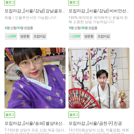
블로그
블로그
모집마감_[서울/강남] 강남골프레슨 제프스
모집마감_[서울/강남] 비비안선녀
최블 / 인플루언서만 가능합니다!
100% 예약제로 예약해주신 분들에 한
해 소중한 상담 가능하십니다.
6
10
9
36
명 신청/
명 모집중
명 신청/
명 모집중
+ 1,000P
방문형
모집마감
+ 1,000P
방문형
모집마감
모집마감
모집마감
블로그
블로그
모집마감_[서울/송파] 별상대신 천명신당
모집마감_[서울/금천구] 진궁
7-10만원 상당의 모든 신점 제공 (당사
10-15만원상당의 신점, 커플궁합, 재회