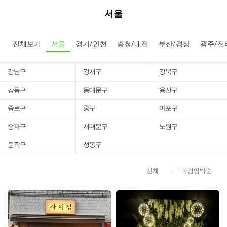
서울
전체보기
서울
경기/인천
충청/대전
부산/경상
광주/전
강남구
강서구
강북구
강동구
동대문구
용산구
종로구
중구
마포구
송파구
서대문구
노원구
동작구
성동구
전체
마감임박순