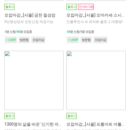
블로그
블로그
인스타그램
모집마감_[서울] 금천 칠성암
모집마감_[서울] 오마카세 스시카이 체험단모집 1차
5만원상당의 모든신점 제공가능
인플루언서 or 최적화 블로그 대환영!
4
36
63
5
명 신청/
명 모집중
명 신청/
명 모집중
+ 1,000P
방문형
모집마감
+ 1,000P
방문형
모집마감
모집마감
모집마감
블로그
블로그
1300명의 삶을 바꾼 '신기한 자기분석' 프로그램 체험단을 모집합니다!
모집마감_[서울] 프롬아트 아틀리에 1차