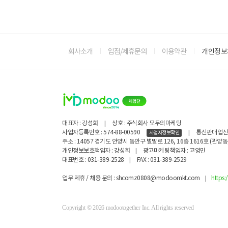
회사소개
입점/제휴문의
이용약관
개인정보
대표자 : 강성희
|
상호 : 주식회사 모두의마케팅
사업자등록번호 : 574-88-00590
|
통신판매업신고 
사업자정보확인
주소 : 14057 경기도 안양시 동안구 벌말로 126, 16층 1616호 (관
개인정보보호책임자 : 강성희
|
광고마케팅책임자 : 고영민
대표번호 : 031-389-2528
|
FAX : 031-389-2529
업무 제휴 / 채용 문의 : shcomz0808@modoomkt.com
|
https
Copyright © 2026 modootogether Inc. All rights reserved