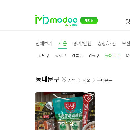
전체보기
서울
경기/인천
충청/대전
부산
강남구
강서구
강북구
강동구
동대문구
용
동대문구
지역
서울
동대문구
모집마감