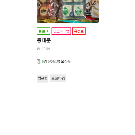
블로그
인스타그램
유튜브
동대문
중국식품
명 신청/
명 모집중
0
1
모집마감
방문형