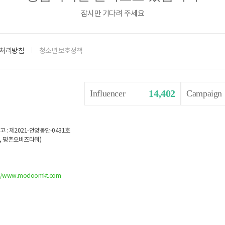
잠시만 기다려 주세요
처리방침
청소년 보호정책
14,402
Influencer
Campaign
: 제2021-안양동안-0431호
양동, 평촌오비즈타워)
://www.modoomkt.com