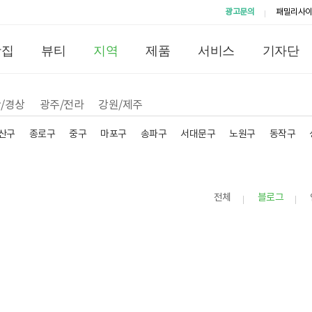
광고문의
패밀리사
맛집
뷰티
지역
제품
서비스
기자단
/경상
광주/전라
강원/제주
산구
종로구
중구
마포구
송파구
서대문구
노원구
동작구
전체
블로그