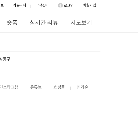
이트
커뮤니티
고객센터
회원가입
로그인
숏폼
실시간 리뷰
지도보기
성동구
인스타그램
유튜브
쇼핑몰
인기순