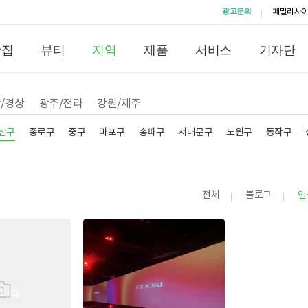
광고문의
패밀리사
맛집
뷰티
지역
제품
서비스
기자단
/경상
광주/전라
강원/제주
산구
종로구
중구
마포구
송파구
서대문구
노원구
동작구
전체
블로그
인
집마감