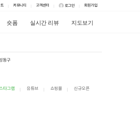
이트
커뮤니티
고객센터
회원가입
로그인
숏폼
실시간 리뷰
지도보기
성동구
스타그램
유튜브
쇼핑몰
신규오픈