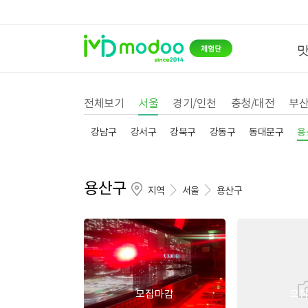
전체보기
서울
경기/인천
충청/대전
부산
강남구
강서구
강북구
강동구
동대문구
용
용산구
지역
서울
용산구
모집마감
모