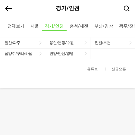
경기/인천
전체보기
서울
경기/인천
충청/대전
부산/경상
광주/전
일산/파주
용인/분당/수원
인천/부천
남양주/구리/하남
안양/안산/광명
유튜브
신규오픈