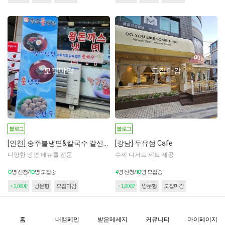
모집마감
모집마감
블로그
블로그
[인천] 송주불냉면&칼국수 갈산점
[강남] 두유썸 Cafe
다양한 냉면 메뉴를 전문
수제 디저트 세트 제공
0
10
4
10
명 신청/
명 모집중
명 신청/
명 모집중
+ 1,000P
방문형
모집마감
+ 1,000P
방문형
모집마감
홈
내캠페인
받은메세지
커뮤니티
마이페이지