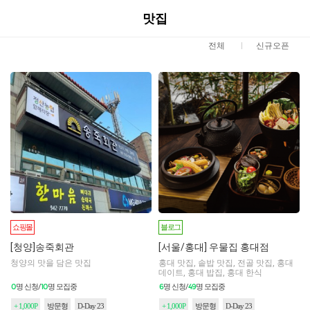
맛집
전체
신규오픈
쇼핑몰
블로그
[청양]송죽회관
[서울/홍대] 우물집 홍대점
청양의 맛을 담은 맛집
홍대 맛집, 솥밥 맛집, 전골 맛집, 홍대
데이트, 홍대 밥집, 홍대 한식
0
10
6
49
명 신청/
명 모집중
명 신청/
명 모집중
+ 1,000P
방문형
D-Day 23
+ 1,000P
방문형
D-Day 23