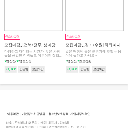
모집마감
모집마감
인스타그램
인스타그램
모집마감_[전북/전주] 성미당
모집마감_[경기/수원] 하와이지 본점
다양하고 재미있는 시간과, 많은 사람
넓은 매장에 좋은 분위기에 맛있는 음
들을 품었던 적벽돌로 이루어진 집입니
식에 놀라고 가세요~
다. ★
7
10
3
3
명 신청/
명 모집중
명 신청/
명 모집중
+ 1,000P
방문형
모집마감
+ 1,000P
방문형
모집마감
이용약관
개인정보취급방침
청소년보호정책
사업자정보확인
상호 : 주식회사 모두의마케팅 대표자 : 강성희
개인정보보호책임자 : 강성희 | 광고마케팅책임자 : 고영민