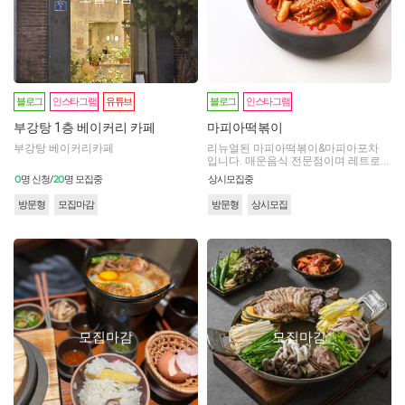
블로그
인스타그램
유튜브
블로그
인스타그램
부강탕 1층 베이커리 카페
마피아떡볶이
부강탕 베이커리카페
리뉴얼된 마피아떡볶이&마피아포차
입니다. 매운음식 전문점이며 레트로
감성으로 매장 분위기를 꾸리고 있습니
0
20
명 신청/
명 모집중
상시모집중
다.
방문형
모집마감
방문형
상시모집
모집마감
모집마감