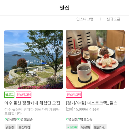
맛집
인스타그램
신규오픈
모집마감
모집마감
블로그
인스타그램
인스타그램
여수 돌산 정원카페 체험단 모집
[경기/수원] 퍼스트크랙_릴스
여수 돌산에 위치한 정원카페 체험단
[2인] 15,000원 이용권
모집합니다
0
30
0
3
명 신청/
명 모집중
명 신청/
명 모집중
방문형
모집마감
+ 1,000P
방문형
모집마감