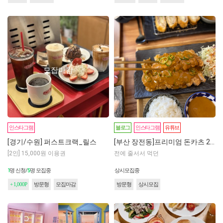
모집마감
인스타그램
블로그
인스타그램
유튜브
[경기/수원] 퍼스트크랙_릴스
[부산 장전동]프리미엄 돈카츠 2인 식사권
[2인] 15,000원 이용권
전에 줄서서 먹던
1
5
명 신청/
명 모집중
상시모집중
+ 1,000P
방문형
모집마감
방문형
상시모집