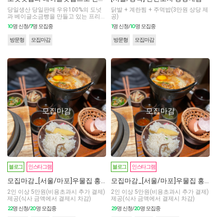
당일생산 당일판매 우유100%의 도넛
닭발 + 계란찜 + 주먹밥(3만원 상당 제
과 베이글소금빵을 만들고 있는 프리미
공)
엄 디저트 카페
10
7
1
10
명 신청/
명 모집중
명 신청/
명 모집중
방문형
모집마감
방문형
모집마감
모집마감
모집마감
블로그
인스타그램
블로그
인스타그램
모집마감_[서울/마포]우물집 홍대점
모집마감_[서울/마포]우물집 홍대점
2인 이상 5만원(비용초과시 추가 결제)
2인 이상 5만원(비용초과시 추가 결제)
제공(식사 금액에서 결제시 차감)
제공(식사 금액에서 결제시 차감)
22
20
29
20
명 신청/
명 모집중
명 신청/
명 모집중