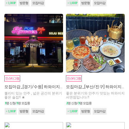
+ 1,000P
방문형
모집마감
+ 1,000P
방문형
모집마감
모집마감
모집마감
인스타그램
인스타그램
모집마감_[경기/수원] 하와이지 아주대점 2차
모집마감_[부산/진구] 하와이지 서면점 2차
퀄리티 있는 안주 , 넓은 공간의 분위기
좋은 분위기와 안주가 맛있는 하와이지
좋은 술집!! ★
서면점입니다.!!
3
3
2
3
명 신청/
명 모집중
명 신청/
명 모집중
+ 1,000P
방문형
모집마감
+ 1,000P
방문형
모집마감