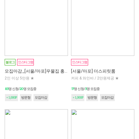
모집마감
모집마감
블로그
인스타그램
인스타그램
모집마감_[서울/마포]우물집 홍대점
[서울/마포] 더스피릿룸
2인 이상 5만원 ★
커피 & 와인바 / 2만원제공 ★
83
20
17
3
명 신청/
명 모집중
명 신청/
명 모집중
+ 1,000P
방문형
모집마감
+ 1,000P
방문형
모집마감