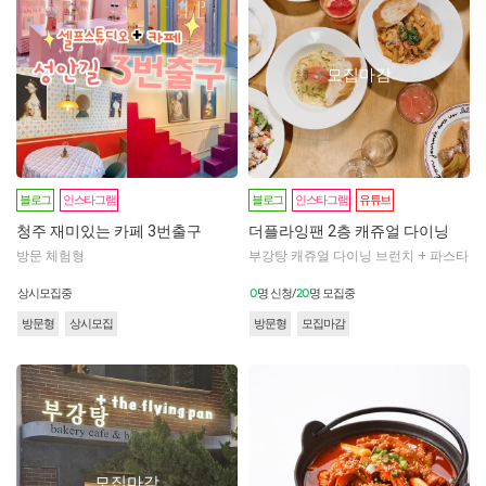
모집마감
블로그
인스타그램
블로그
인스타그램
유튜브
청주 재미있는 카페 3번출구
더플라잉팬 2층 캐쥬얼 다이닝
방문 체험형
부강탕 캐쥬얼 다이닝 브런치 + 파스타
0
20
상시모집중
명 신청/
명 모집중
방문형
상시모집
방문형
모집마감
모집마감