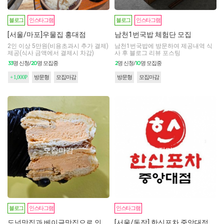
블로그
인스타그램
블로그
인스타그램
[서울/마포]우물집 홍대점
남천1번국밥 체험단 모집
2인 이상 5만원(비용초과시 추가 결제)
남천1번국밥에 방문하여 제공내역 식
제공(식사 금액에서 결제시 차감)
사 후 블로그 리뷰 포스팅
33
20
2
10
명 신청/
명 모집중
명 신청/
명 모집중
+ 1,000P
방문형
모집마감
방문형
모집마감
모집마감
모집마감
블로그
인스타그램
인스타그램
도넛맛집과 베이글맛집으로 인정받고 있는 카페 크로도(crodo) 방문형 체험단 모집
[서울/동작] 한신포차 중앙대점